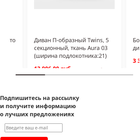
 место
Диван П-образный Twins, 5
Бо
секционный, ткань Aura 03
ди
(ширина подлокотника:21)
3 
13 906,00 руб.
16 360,00 руб.
Подпишитесь на рассылку
и получите информацию
о лучших предложениях