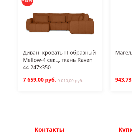
-15%
Диван -кровать П-образный
Магел
Mellow-4 секц. ткань Raven
44 247x350
7 659,00 руб.
943,73
9 010,00 руб.
Контакты
Куп