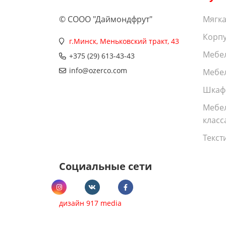
© СООО "Даймондфрут"
Мягка
Корпу
г.Минск, Меньковский тракт, 43
Мебел
+375 (29) 613-43-43
info@ozerco.com
Мебел
Шкаф
Мебе
класс
Текст
Социальные сети
дизайн 917 media