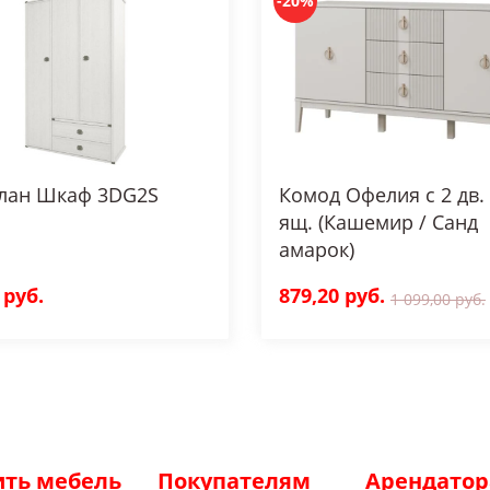
-20%
лан Шкаф 3DG2S
Комод Офелия с 2 дв. 
ящ. (Кашемир / Санд
амарок)
 руб.
879,20 руб.
1 099,00 руб.
ить мебель
Покупателям
Арендато