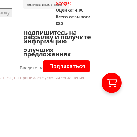
Google:
Оценка: 4.00
явку
Всего отзывов:
880
Подпишитесь на
рассылку и получите
информацию
о лучших
предложениях
Подписаться
аться", вы принимаете условия соглашения