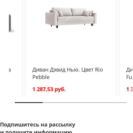
сертифицированы.
количеством мест хранения: в бельевом
коробе под сиденьем и в двух
подлокотниках.
ожка
Диван Дэвид Нью. Цвет Rio
Ди
Pebble
Fu
1 287,53 руб.
1 
Подпишитесь на рассылку
и получите информацию