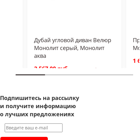
люр
Дубай угловой диван Велюр
Пр
Монолит серый, Монолит
Мо
аква
1 
2 567,00 руб.
3 337,00 руб.
Подпишитесь на рассылку
и получите информацию
о лучших предложениях