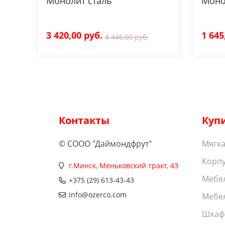
Монолит сталь
Моно
3 420,00 руб.
1 645
4 446,00 руб.
Контакты
Куп
© СООО "Даймондфрут"
Мягка
Корпу
г.Минск, Меньковский тракт, 43
Мебел
+375 (29) 613-43-43
info@ozerco.com
Мебел
Шкаф