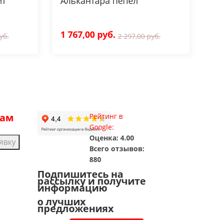
ит
Алькантара пепел
1 767,00 руб.
уб.
2 297,00 руб.
рам
Рейтинг в
Google:
Оценка: 4.00
явку
Всего отзывов:
880
Подпишитесь на
рассылку и получите
информацию
о лучших
предложениях