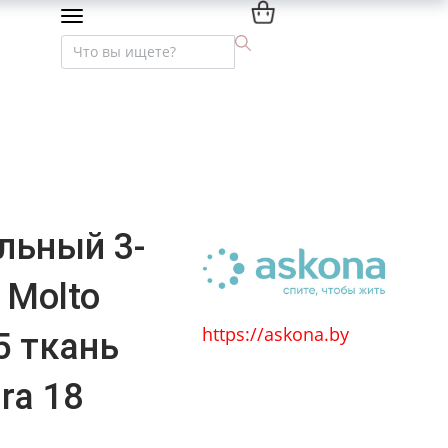
Мебель премиум-класса
Текстиль и интерьер
льный 3-
 Molto
https://askona.by
5 ткань
ra 18