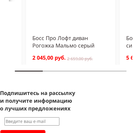
люр
Босс Про Лофт диван
Бо
Рогожка Мальмо серый
си
2 045,00 руб.
5 
2 659,00 руб.
Подпишитесь на рассылку
и получите информацию
о лучших предложениях