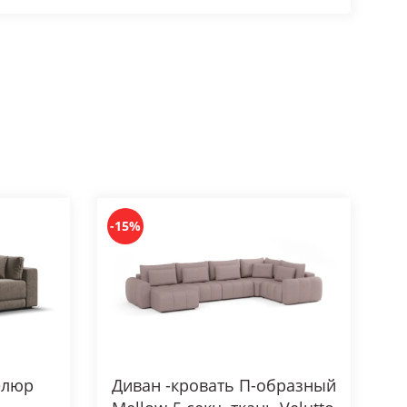
сключительно рекламно-информационный
считывается по тарифу 1,50 руб. за 1
сайте могут отличаться от товаров
редварительного уведомления. Полную
цо». Товары сертифицированы.
-15%
елюр
Диван -кровать П-образный