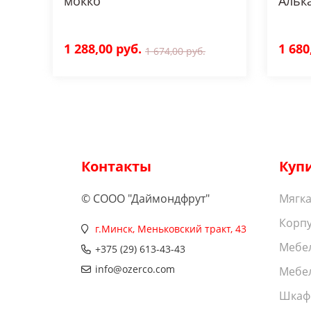
мокко
Альк
1 288,00 руб.
1 680
1 674,00 руб.
Контакты
Куп
© СООО "Даймондфрут"
Мягка
Корпу
г.Минск, Меньковский тракт, 43
Мебел
+375 (29) 613-43-43
info@ozerco.com
Мебел
Шкаф