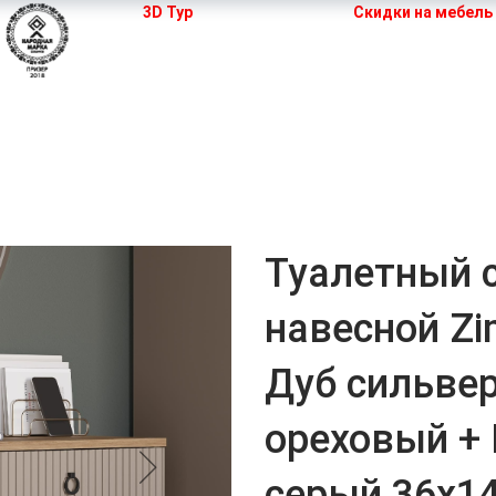
3D Тур
Скидки на мебель
 кухни
Мебель для спальни
Шкафы
Двери
Туалетный 
навесной Zi
Дуб сильве
ореховый +
серый 36x1