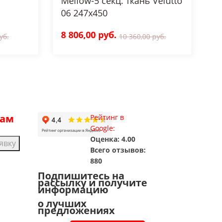
Mellow-5 секц. ткань Velutto
06 247x450
8 806,00 руб.
уб.
10 360,00 руб.
рам
Рейтинг в
Google:
Оценка: 4.00
явку
Всего отзывов:
880
Подпишитесь на
рассылку и получите
информацию
о лучших
предложениях