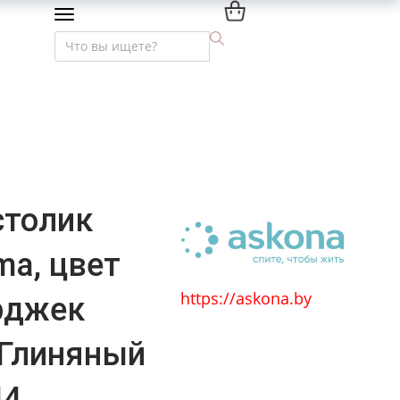
Мебель премиум-класса
Текстиль и интерьер
столик
ma, цвет
https://askona.by
рджек
 Глиняный
44