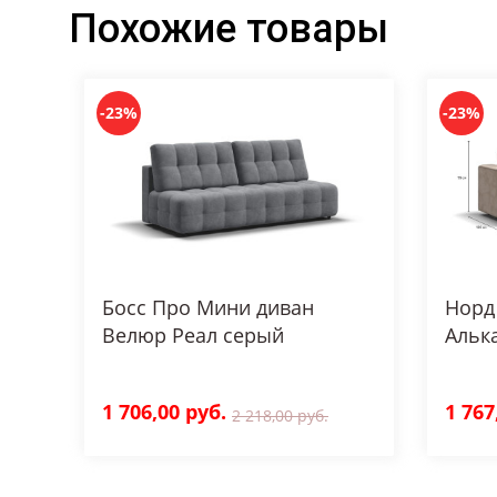
Похожие товары
-23%
-23%
Босс Про Мини диван
Норд
Велюр Реал серый
Альк
1 706,00 руб.
1 767
2 218,00 руб.