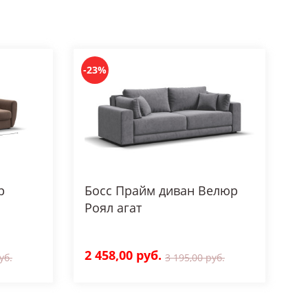
-23%
р
Босс Прайм диван Велюр
Роял агат
2 458,00 руб.
уб.
3 195,00 руб.