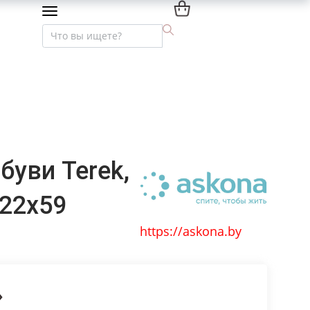
Мебель премиум-класса
Текстиль и интерьер
буви Terek,
 22x59
https://askona.by
»