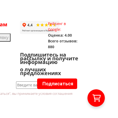
рам
Рейтинг в
Google:
Оценка: 4.00
явку
Всего отзывов:
880
Подпишитесь на
рассылку и получите
информацию
о лучших
предложениях
Подписаться
аться", вы принимаете условия соглашения