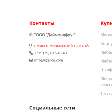
Контакты
Куп
© СООО "Даймондфрут"
Мягка
Корпу
г.Минск, Меньковский тракт, 43
Мебел
+375 (29) 613-43-43
info@ozerco.com
Мебел
Шкаф
Мебе
класс
Текст
Социальные сети