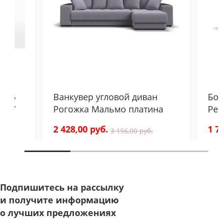
надежность и внимание к деталям.
s, 5
Ванкувер угловой диван
Бо
e 07
Рогожка Мальмо платина
Ре
21)
2 428,00 руб.
1 
3 156,00 руб.
уб.
Подпишитесь на рассылку
и получите информацию
о лучших предложениях