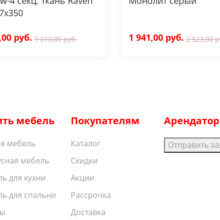
w-4 секц. ткань Raven
Монолит серый
7x350
,00 руб.
1 941,00 руб.
9 010,00 руб.
2 523,00 р
ить мебель
Покупателям
Арендато
я мебель
Каталог
Отправить за
сная мебель
Скидки
ь для кухни
Акции
ь для спальни
Рассрочка
ы
Доставка