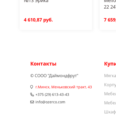
№13 Эрика
Mello
22 24
4 610,87 руб.
7 659
Контакты
Куп
© СООО "Даймондфрут"
Мягка
Корпу
г.Минск, Меньковский тракт, 43
Мебел
+375 (29) 613-43-43
info@ozerco.com
Мебел
Шкаф