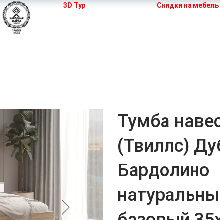
3D Тур
Скидки на мебель
 кухни
Мебель для спальни
Шкафы
Двери
Тумба навес
(Твиллс) Ду
Бардолино
натуральн
базовый 35x