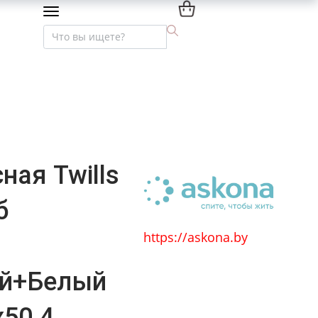
Мебель премиум-класса
Текстиль и интерьер
ная Twills
б
https://askona.by
ый+Белый
50.4