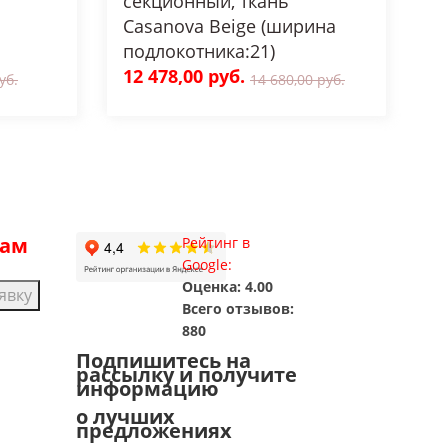
секционный, ткань
Casanova Beige (ширина
подлокотника:21)
12 478,00 руб.
уб.
14 680,00 руб.
рам
Рейтинг в
Google:
Оценка: 4.00
явку
Всего отзывов:
880
Подпишитесь на
рассылку и получите
информацию
о лучших
предложениях