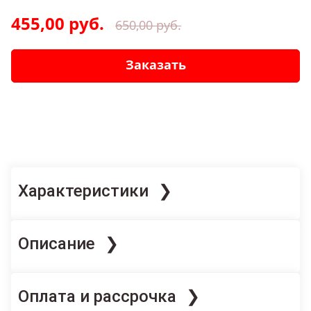
455,00 руб.
650,00 руб.
Заказать
Характеристики
Бренд
Описание
Askona
Журнальный столик Дикс помогает сделать
Магазины
Магазин «Аскона»
Оплата и рассрочка
зону отдыха более удобной, стильной и