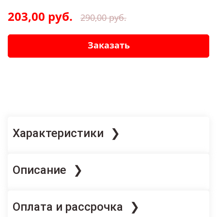
203,00 руб.
290,00 руб.
Заказать
Характеристики
Бренд
Описание
Askona
Журнальный столик Рэмо выполнен в
Магазины
Магазин «Аскона»
Оплата и рассрочка
современном стиле, отличается