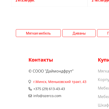
2 613,00 руб.
2 167,00 ру
Мягкая мебель
Диваны
Контакты
Куп
© СООО "Даймондфрут"
Мягка
Корпу
г.Минск, Меньковский тракт, 43
Мебел
+375 (29) 613-43-43
info@ozerco.com
Мебел
Шкаф